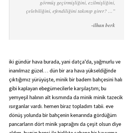
görmüş geçirmişliğini, ezilmişliğini,
çelebiliğini, efendiliğini takınıp girer?
…”
-ilhan berk
iki gündür hava burada, yani datça’da, yağmurlu ve
inanılmaz güzel… dün bir ara hava yükseldiğinde
çıktığımız yürüyüşte, minik bir badem bahçesini halı
gibi kaplayan ebegümecilerle karşılaştım; bu
yemyeşil halının alt kısmında da minik minik tazecik
ısırganlar vardı. hemen biraz topladım tabii. eve
dönüş yolunda bir bahçenin kenarında gördüğüm
pancarların dört minik yaprağını da çeşit olsun diye
aldım. bugün hepsi ile birlikte şahane bir kavurma