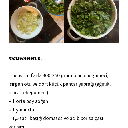
malzemelerim
;
– hepsi en fazla 300-350 gram olan ebegümeci,
ısırgan otu ve dört küçük pancar yaprağı (ağırlıklı
olarak ebegümeci)
– 1 orta boy soğan
– 1 yumurta
– 1,5 tatlı kaşığı domates ve acı biber salçası
karışımı